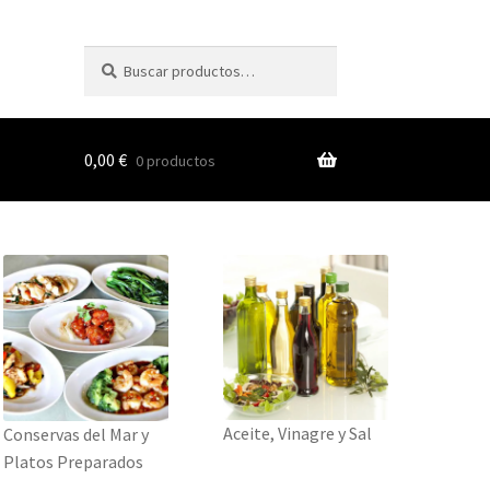
Buscar
Buscar
por:
0,00
€
0 productos
s
nes
Aceite, Vinagre y Sal
Conservas del Mar y
Platos Preparados