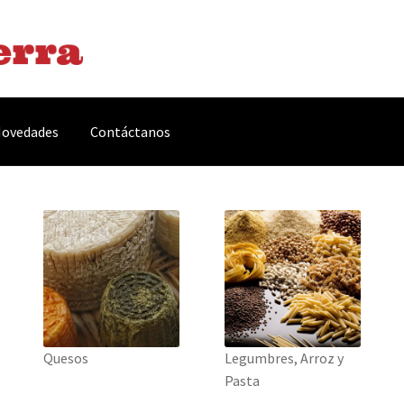
ovedades
Contáctanos
arnes y Embutidos
Carrito
Conservas y Platos Preparados
, Complementos y Servicios
Métodos de pago
Mi cuenta
Novedade
acidad Y Cookies
Promociones
Quienes somos
Términos y condicio
Quesos
Legumbres, Arroz y
Pasta