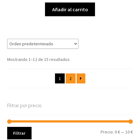
Añadir al carrito
Mostrando 1–12 de 15 resultados
1
2
Filtrar por precio
Pre
Pre
Precio:
0 €
—
10 €
Filtrar