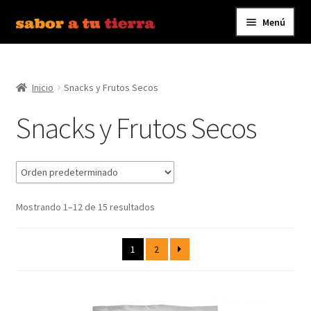
Menú
Ir
Ir
a
al
Inicio
la
contenido
navegación
Inicio
Snacks y Frutos Secos
Bebidas
Snacks y Frutos Secos
Caldos, Salsas y Condimentos
Carnes y Embutidos
Carrito
Mostrando 1–12 de 15 resultados
Conservas y Platos Preparados
1
2
Contáctanos