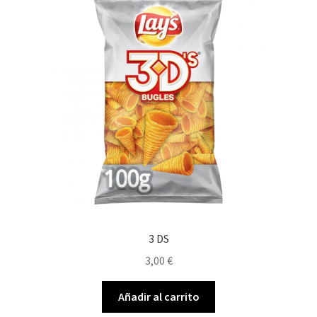
Envíos
Finalizar compra
Menaje, Complementos y Servicios
Métodos de pago
Mi cuenta
Novedades
Ofertas
3 DS
3,00
€
Pescados y Mariscos
Añadir al carrito
Política de Privacidad Y Cookies