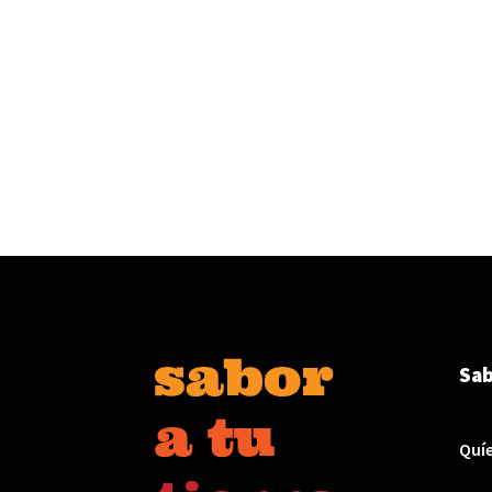
Sab
Quí