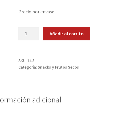
Precio por envase.
Fritos
Añadir al carrito
Barbacoa
cantidad
SKU:
14.3
Categoría:
Snacks y Frutos Secos
formación adicional