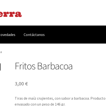
ovedades
Contáctanos
arnes y Embutidos
Carrito
Conservas y Platos Preparados
oa
Fritos Barbacoa
, Complementos y Servicios
Métodos de pago
Mi cuenta
Novedade
acidad Y Cookies
Promociones
Quienes somos
Términos y condicio
3,00
€
Tiras de maíz crujientes, con sabor a barbacoa. Producto
envasado con un peso de 146 gr.