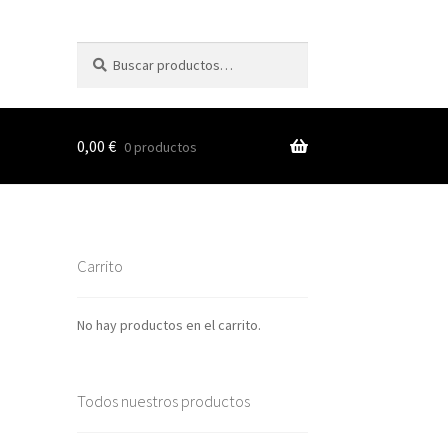
Buscar
Buscar
por:
0,00
€
0 productos
s
Carrito
nes
No hay productos en el carrito.
Todos nuestros productos