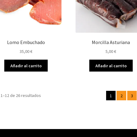
Lomo Embuchado
Morcilla Asturiana
35,00
€
5,00
€
Añadir al carrito
Añadir al carrito
1–12 de 26 resultados
1
2
3