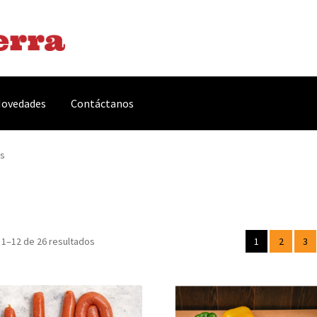
ovedades
Contáctanos
arnes y Embutidos
Carrito
Conservas y Platos Preparados
s
, Complementos y Servicios
Métodos de pago
Mi cuenta
Novedade
acidad Y Cookies
Promociones
Quienes somos
Términos y condicio
1–12 de 26 resultados
1
2
3