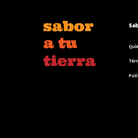
Sab
Quí
Térm
Polí