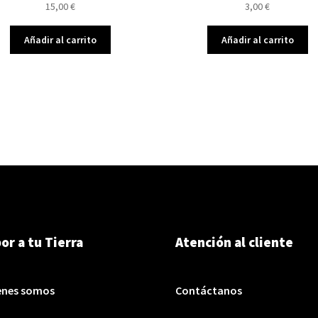
15,00
€
3,00
€
Añadir al carrito
Añadir al carrito
or a tu Tierra
Atención al cliente
enes somos
Contáctanos