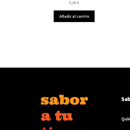
5,00
€
Añadir al carrito
Sab
Quí