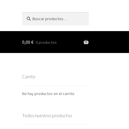
Buscar
Buscar
por:
0,00
€
0 productos
s
Carrito
nes
No hay productos en el carrito.
Todos nuestros productos