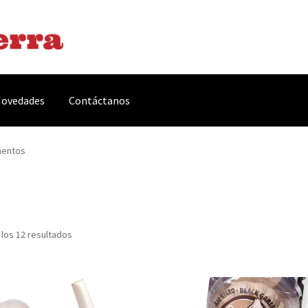
ovedades
Contáctanos
arnes y Embutidos
Carrito
Conservas y Platos Preparados
mentos
, Complementos y Servicios
Métodos de pago
Mi cuenta
Novedade
acidad Y Cookies
Promociones
Quienes somos
Términos y condicio
los 12 resultados