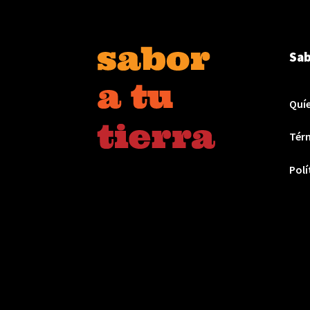
Sab
Quí
Térm
Polí