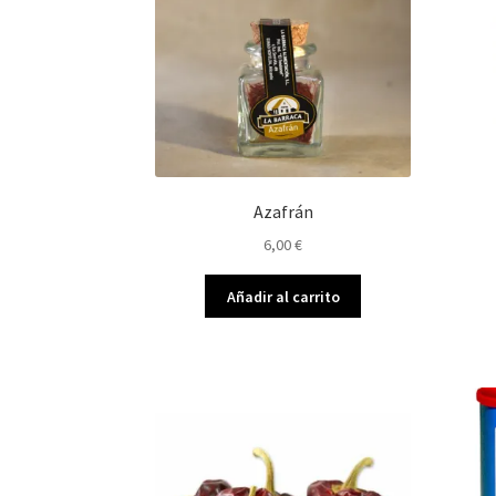
Azafrán
6,00
€
Añadir al carrito