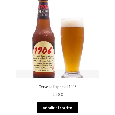
Envíos
Finalizar compra
Menaje, Complementos y Servicios
Métodos de pago
Mi cuenta
Novedades
Ofertas
Cerveza Especial 1906
2,50
€
Pescados y Mariscos
Añadir al carrito
Política de Privacidad Y Cookies