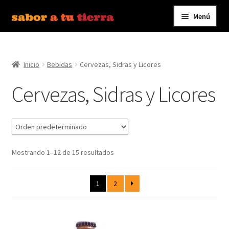
Menú
Ir
Ir
a
al
Inicio
la
contenido
navegación
Inicio
Bebidas
Cervezas, Sidras y Licores
Bebidas
Cervezas, Sidras y Licores
Caldos, Salsas y Condimentos
Carnes y Embutidos
Carrito
Mostrando 1–12 de 15 resultados
Conservas y Platos Preparados
1
2
Contáctanos