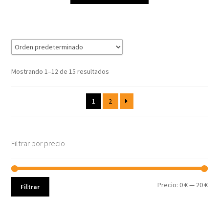
Mostrando 1–12 de 15 resultados
1
2
Filtrar por precio
Pre
Pre
Precio:
0 €
—
20 €
Filtrar
mín
máx