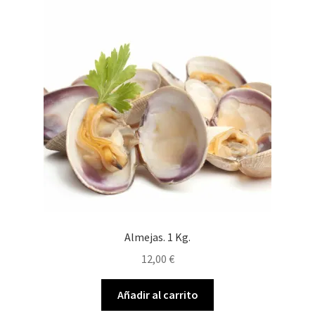
Envíos
Finalizar compra
Menaje, Complementos y Servicios
Métodos de pago
Mi cuenta
Novedades
Ofertas
Almejas. 1 Kg.
12,00
€
Pescados y Mariscos
Añadir al carrito
Política de Privacidad Y Cookies