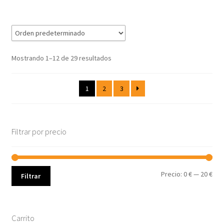
Mostrando 1–12 de 29 resultados
1
2
3
Filtrar por precio
Pre
Pre
Precio:
0 €
—
20 €
Filtrar
mín
máx
Carrito