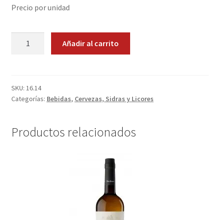
Precio por unidad
Promociones
Licor
Quienes somos
Añadir al carrito
de
Hierbas
Términos y condiciones
cantidad
SKU:
16.14
Tienda
Categorías:
Bebidas
,
Cervezas, Sidras y Licores
Productos relacionados