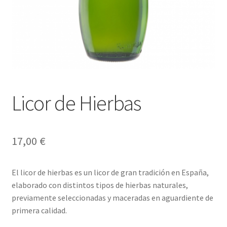
Envíos
Finalizar compra
Menaje, Complementos y Servicios
Métodos de pago
Licor de Hierbas
Mi cuenta
Novedades
17,00
€
Ofertas
El licor de
hierbas es un licor de gran tradición en España,
elaborado con distintos tipos de hierbas naturales,
Pescados y Mariscos
previamente seleccionadas y maceradas en aguardiente de
primera calidad.
Política de Privacidad Y Cookies