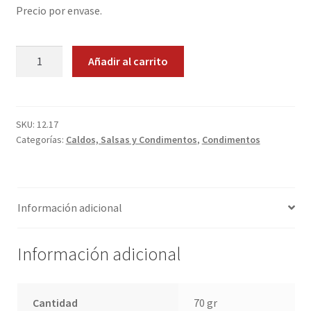
Precio por envase.
Promociones
Adobo
Quienes somos
Añadir al carrito
Canario
cantidad
Términos y condiciones
SKU:
12.17
Tienda
Categorías:
Caldos, Salsas y Condimentos
,
Condimentos
Información adicional
Información adicional
Cantidad
70 gr