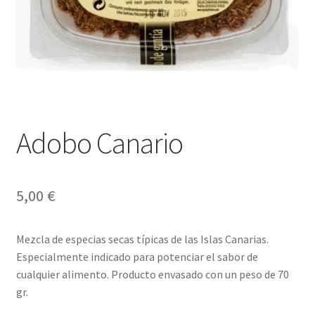
Envíos
Finalizar compra
Menaje, Complementos y Servicios
Métodos de pago
Adobo Canario
Mi cuenta
Novedades
5,00
€
Ofertas
Mezcla de especias secas típicas de las Islas Canarias.
Especialmente indicado para potenciar el sabor de
Pescados y Mariscos
cualquier alimento. Producto envasado con un peso de 70
gr.
Política de Privacidad Y Cookies