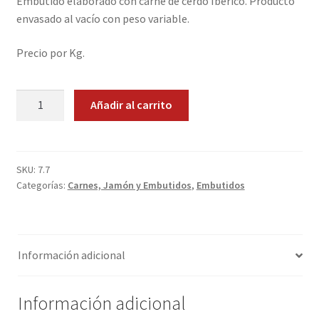
Embutido elaborado con carne de cerdo Ibérico. Producto
envasado al vacío con peso variable.
Promociones
Precio por Kg.
Quienes somos
Chorizo
Términos y condiciones
Añadir al carrito
ibérico.
1
Tienda
Kg.
cantidad
SKU:
7.7
Categorías:
Carnes, Jamón y Embutidos
,
Embutidos
Información adicional
Información adicional