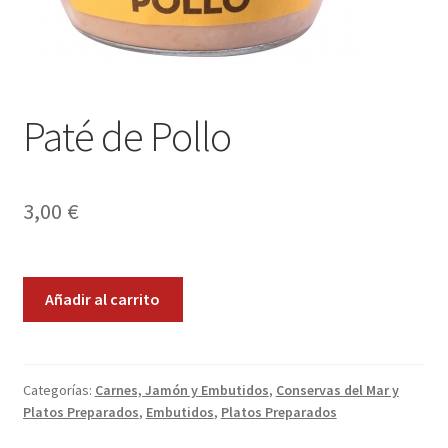
Envíos
Finalizar compra
Menaje, Complementos y Servicios
Paté de Pollo
Métodos de pago
3,00
€
Mi cuenta
Novedades
Paté
Añadir al carrito
de
Ofertas
Pollo
cantidad
Pescados y Mariscos
Categorías:
Carnes, Jamón y Embutidos
,
Conservas del Mar y
Platos Preparados
,
Embutidos
,
Platos Preparados
Política de Privacidad Y Cookies