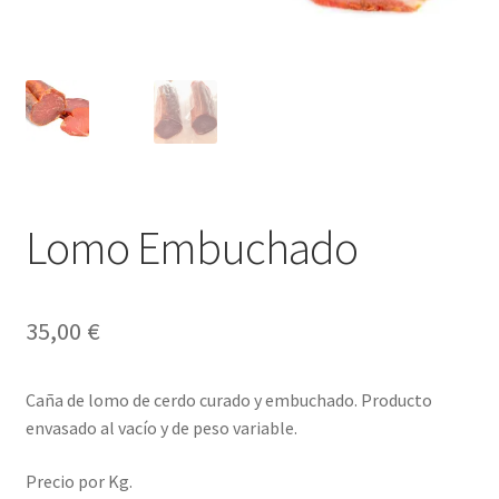
Envíos
Finalizar compra
Menaje, Complementos y Servicios
Métodos de pago
Lomo Embuchado
Mi cuenta
Novedades
35,00
€
Ofertas
Caña de lomo de cerdo curado y embuchado. Producto
Pescados y Mariscos
envasado al vacío y de peso variable.
Política de Privacidad Y Cookies
Precio por Kg.