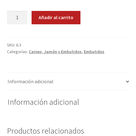
Promociones
Lomo
Añadir al carrito
Embuchado
Quienes somos
cantidad
Términos y condiciones
SKU:
6.3
Categorías:
Carnes, Jamón y Embutidos
,
Embutidos
Tienda
Información adicional
Información adicional
Productos relacionados