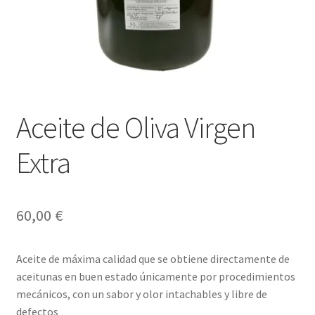
Envíos
Finalizar compra
Menaje, Complementos y Servicios
Métodos de pago
Aceite de Oliva Virgen
Mi cuenta
Extra
Novedades
60,00
€
Ofertas
Aceite de máxima calidad que se obtiene directamente de
Pescados y Mariscos
aceitunas en buen estado únicamente por procedimientos
mecánicos, con un sabor y olor intachables y libre de
Política de Privacidad Y Cookies
defectos