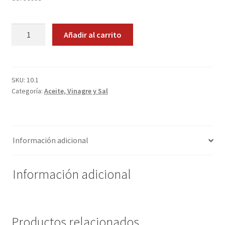
Promociones
Aceite
Añadir al carrito
de
Quienes somos
Oliva
Virgen
Términos y condiciones
Extra
SKU:
10.1
Categoría:
Aceite, Vinagre y Sal
cantidad
Tienda
Información adicional
Información adicional
Productos relacionados