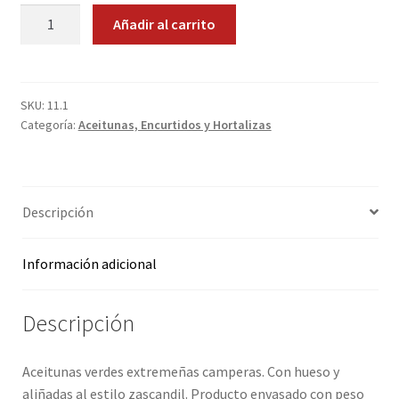
Aceitunas
Añadir al carrito
Promociones
Camperas
cantidad
Quienes somos
SKU:
11.1
Términos y condiciones
Categoría:
Aceitunas, Encurtidos y Hortalizas
Tienda
Descripción
Información adicional
Descripción
Aceitunas verdes extremeñas camperas. Con hueso y
aliñadas al estilo zascandil. Producto envasado con peso