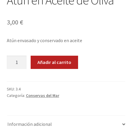
Atun en Aceite de Oliva
Envíos
Finalizar compra
3,00
€
Menaje, Complementos y Servicios
Atún envasado y conservado en aceite
Métodos de pago
Atun
Añadir al carrito
Mi cuenta
en
Aceite
Novedades
de
Oliva
SKU:
3.4
Ofertas
Categoría:
Conservas del Mar
cantidad
Pescados y Mariscos
Información adicional
Política de Privacidad Y Cookies