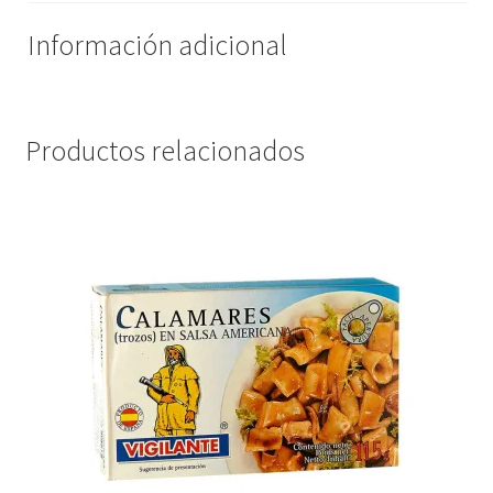
Promociones
Información adicional
Quienes somos
Productos relacionados
Términos y condiciones
Tienda