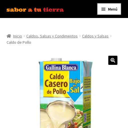
Menú
Ir
Ir
a
al
Inicio
la
contenido
navegación
Inicio
Caldos, Salsas y Condimentos
Caldos y Salsas
Bebidas
Caldo de Pollo
Caldos, Salsas y Condimentos
Carnes y Embutidos
Carrito
Conservas y Platos Preparados
Contáctanos