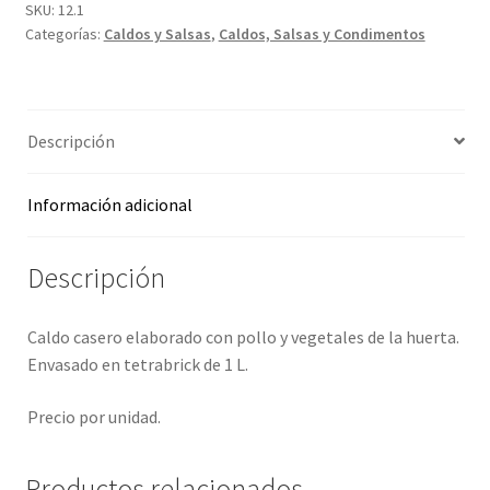
SKU:
12.1
Promociones
Categorías:
Caldos y Salsas
,
Caldos, Salsas y Condimentos
Quienes somos
Descripción
Términos y condiciones
Información adicional
Tienda
Descripción
Caldo casero elaborado con pollo y vegetales de la huerta.
Envasado en tetrabrick de 1 L.
Precio por unidad.
Productos relacionados