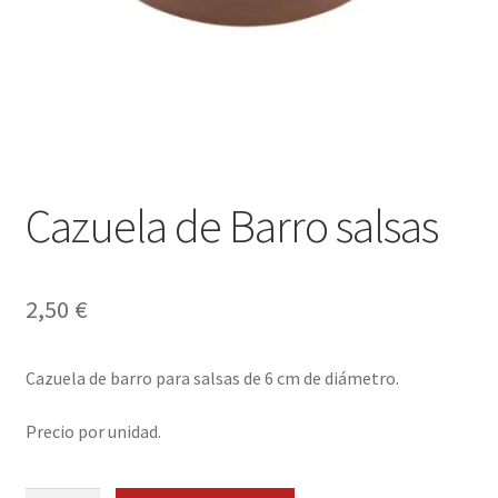
Envíos
Finalizar compra
Menaje, Complementos y Servicios
Métodos de pago
Cazuela de Barro salsas
Mi cuenta
Novedades
2,50
€
Ofertas
Cazuela de barro para salsas de 6 cm de diámetro.
Pescados y Mariscos
Precio por unidad.
Política de Privacidad Y Cookies