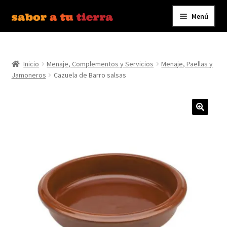
Menú
Ir
Ir
a
al
Inicio
la
contenido
navegación
Inicio
Menaje, Complementos y Servicios
Menaje, Paellas y
Bebidas
Jamoneros
Cazuela de Barro salsas
Caldos, Salsas y Condimentos
Carnes y Embutidos
Carrito
Conservas y Platos Preparados
Contáctanos