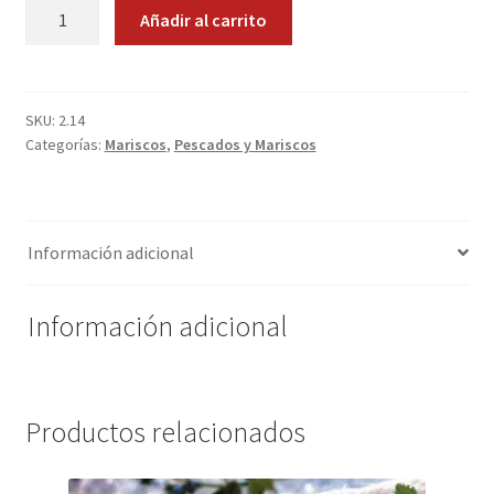
Chipirones.
Añadir al carrito
Promociones
1
Kg.
cantidad
Quienes somos
SKU:
2.14
Categorías:
Mariscos
,
Pescados y Mariscos
Términos y condiciones
Tienda
Información adicional
Información adicional
Productos relacionados