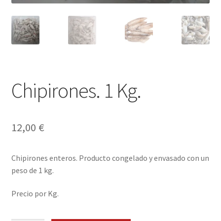
Envíos
Finalizar compra
Menaje, Complementos y Servicios
Métodos de pago
Chipirones. 1 Kg.
Mi cuenta
12,00
€
Novedades
Chipirones enteros. Producto congelado y envasado con un
Ofertas
peso de 1 kg.
Pescados y Mariscos
Precio por Kg.
Política de Privacidad Y Cookies