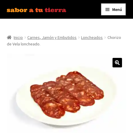
Menú
Ir
Ir
a
al
Inicio
la
contenido
navegación
Inicio
Carnes, Jamón y Embutidos
Loncheados
Chorizo
Bebidas
de Vela loncheado.
Caldos, Salsas y Condimentos
Carnes y Embutidos
Carrito
Conservas y Platos Preparados
Contáctanos