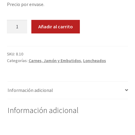
Precio por envase.
Promociones
Chorizo
Quienes somos
Añadir al carrito
de
Vela
Términos y condiciones
loncheado.
cantidad
SKU:
8.10
Tienda
Categorías:
Carnes, Jamón y Embutidos
,
Loncheados
Información adicional
Información adicional