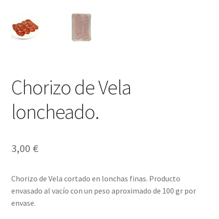
Envíos
Finalizar compra
Menaje, Complementos y Servicios
Métodos de pago
Chorizo de Vela
loncheado.
Mi cuenta
Novedades
3,00
€
Ofertas
Chorizo de Vela cortado en lonchas finas. Producto
Pescados y Mariscos
envasado al vacío con un peso aproximado de 100 gr por
envase.
Política de Privacidad Y Cookies