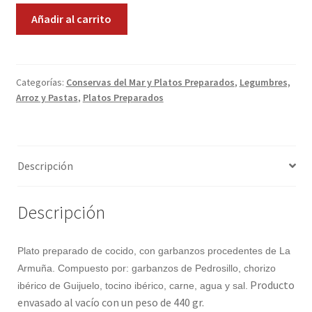
Cocido
Añadir al carrito
Promociones
Castellano
cantidad
Quienes somos
Categorías:
Conservas del Mar y Platos Preparados
,
Legumbres,
Términos y condiciones
Arroz y Pastas
,
Platos Preparados
Tienda
Descripción
Descripción
Plato preparado de cocido, con garbanzos procedentes de La
Armuña. Compuesto por: garbanzos de Pedrosillo, chorizo
Producto
ibérico de Guijuelo, tocino ibérico, carne, agua y sal.
envasado al vacío con un peso de 440 gr.