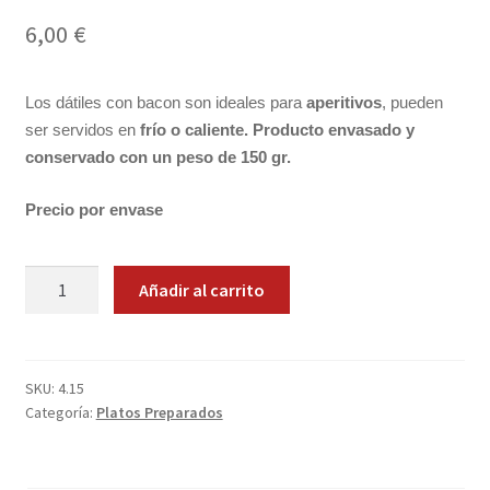
6,00
€
Promociones
Quienes somos
Los dátiles con bacon son ideales para
aperitivos
, pueden
ser servidos en
frío o caliente. Producto envasado y
Términos y condiciones
conservado con un peso de 150 gr.
Tienda
Precio por envase
Dátiles
Añadir al carrito
con
Bacon
cantidad
SKU:
4.15
Categoría:
Platos Preparados