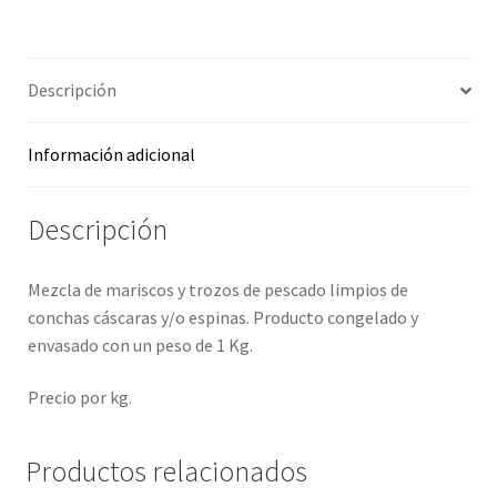
Promociones
Descripción
Quienes somos
Términos y condiciones
Información adicional
Tienda
Descripción
Mezcla de mariscos y trozos de pescado limpios de
conchas cáscaras y/o espinas. Producto congelado y
envasado con un peso de 1 Kg.
Precio por kg.
Productos relacionados