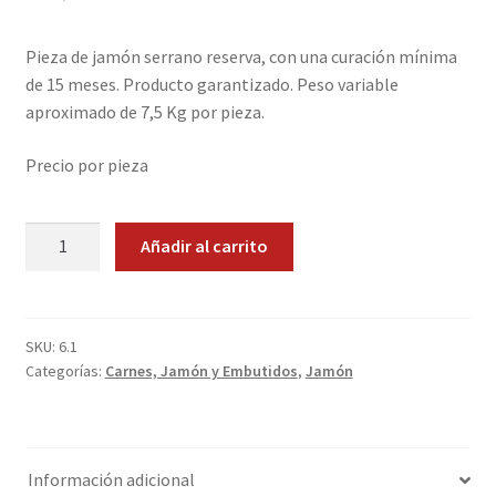
Promociones
Pieza de jamón serrano reserva, con una curación mínima
de 15 meses. Producto garantizado. Peso variable
Quienes somos
aproximado de 7,5 Kg por pieza.
Términos y condiciones
Precio por pieza
Tienda
Jamon
Añadir al carrito
Serrano
Reserva.
Pieza
Entera
SKU:
6.1
Categorías:
Carnes, Jamón y Embutidos
,
Jamón
cantidad
Información adicional