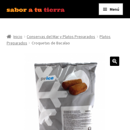
Menú
Ir
Ir
a
al
Inicio
la
contenido
navegación
Inicio
Conservas del Mar y Platos Preparados
Platos
Bebidas
Preparados
Croquetas de Bacalao
Caldos, Salsas y Condimentos
Carnes y Embutidos
Carrito
Conservas y Platos Preparados
Contáctanos