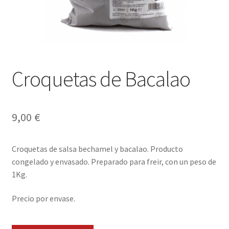
Envíos
Finalizar compra
Menaje, Complementos y Servicios
Croquetas de Bacalao
Métodos de pago
Mi cuenta
9,00
€
Novedades
Croquetas de salsa bechamel y bacalao. Producto
congelado y envasado. Preparado para freir, con un peso de
Ofertas
1Kg.
Pescados y Mariscos
Precio por envase.
Política de Privacidad Y Cookies