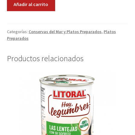
Croquetas
Añadir al carrito
de
Promociones
Bacalao
cantidad
Quienes somos
Categorías:
Conservas del Mar y Platos Preparados
,
Platos
Preparados
Términos y condiciones
Productos relacionados
Tienda