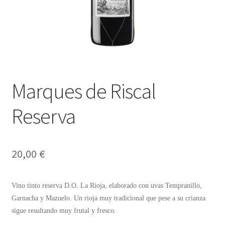
Envíos
Finalizar compra
Menaje, Complementos y Servicios
Métodos de pago
Marques de Riscal
Mi cuenta
Reserva
Novedades
20,00
€
Ofertas
Vino tinto reserva D.O. La Rioja, elaborado con uvas Tempranillo,
Pescados y Mariscos
Garnacha y Mazuelo. Un rioja muy tradicional que pese a su crianza
.
sigue resultando muy frutal y fresco
Política de Privacidad Y Cookies