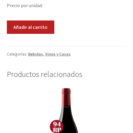
Precio por unidad
Promociones
Marques
Quienes somos
Añadir al carrito
de
Riscal
Términos y condiciones
Reserva
cantidad
Categorías:
Bebidas
,
Vinos y Cavas
Tienda
Productos relacionados