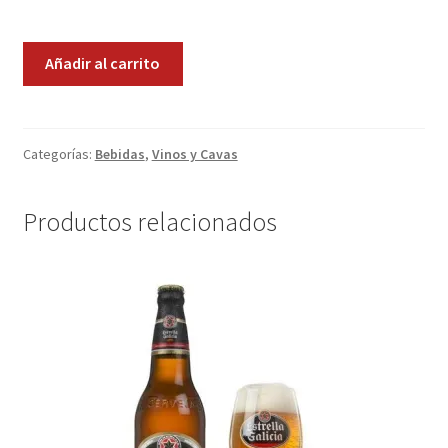
Promociones
Pago
Añadir al carrito
de
Quienes somos
Carraovejas
cantidad
Términos y condiciones
Categorías:
Bebidas
,
Vinos y Cavas
Tienda
Productos relacionados