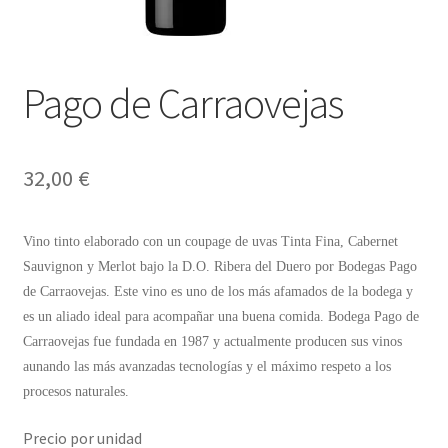
Envíos
Finalizar compra
Pago de Carraovejas
Menaje, Complementos y Servicios
Métodos de pago
32,00
€
Mi cuenta
Vino tinto elaborado con un coupage de uvas Tinta Fina, Cabernet
Novedades
Sauvignon y Merlot bajo la D.O. Ribera del Duero por Bodegas Pago
de Carraovejas. Este vino es uno de los más afamados de la bodega y
es un aliado ideal para acompañar una buena comida. Bodega Pago de
Ofertas
Carraovejas fue fundada en 1987 y actualmente producen sus vinos
aunando las más avanzadas tecnologías y el máximo respeto a los
Pescados y Mariscos
procesos naturales.
Política de Privacidad Y Cookies
Precio por unidad