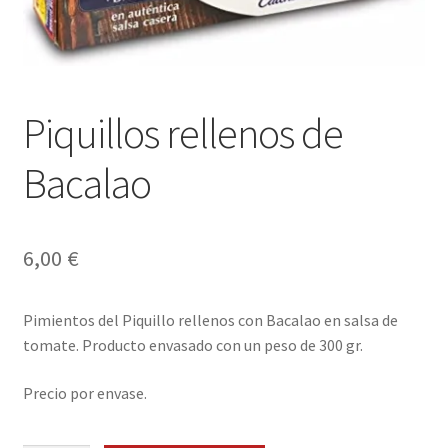
Envíos
Finalizar compra
Menaje, Complementos y Servicios
Piquillos rellenos de
Métodos de pago
Bacalao
Mi cuenta
6,00
€
Novedades
Ofertas
Pimientos del Piquillo rellenos con Bacalao en salsa de
tomate. Producto envasado con un peso de 300 gr.
Pescados y Mariscos
Precio por envase.
Política de Privacidad Y Cookies