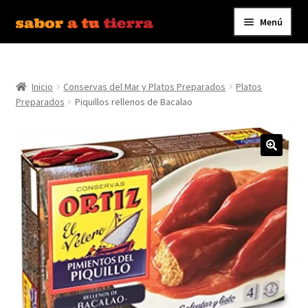
Menú
Ir
Ir
a
al
Inicio
la
contenido
navegación
Inicio
Conservas del Mar y Platos Preparados
Platos
Bebidas
Preparados
Piquillos rellenos de Bacalao
Caldos, Salsas y Condimentos
Carnes y Embutidos
Carrito
Conservas y Platos Preparados
Contáctanos