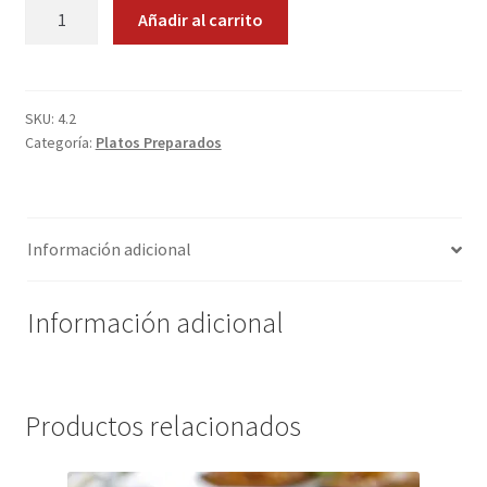
Piquillos
Añadir al carrito
Promociones
rellenos
de
Bacalao
Quienes somos
cantidad
SKU:
4.2
Categoría:
Platos Preparados
Términos y condiciones
Tienda
Información adicional
Información adicional
Productos relacionados