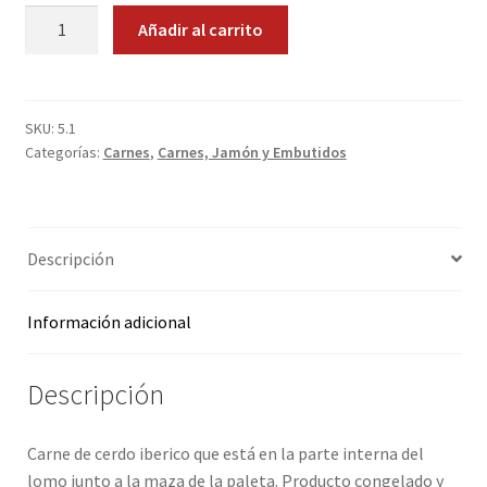
Secreto
Añadir al carrito
Promociones
Ibérico.
1
Quienes somos
Kg.
cantidad
SKU:
5.1
Términos y condiciones
Categorías:
Carnes
,
Carnes, Jamón y Embutidos
Tienda
Descripción
Información adicional
Descripción
Carne de cerdo iberico que está en la parte interna del
lomo junto a la maza de la paleta. Producto congelado y