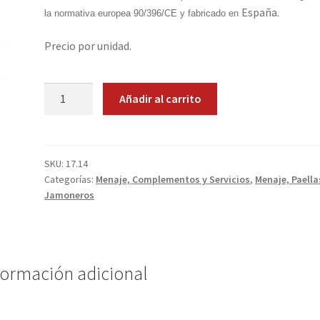
España.
la normativa europea 90/396/CE y fabricado en
Precio por unidad.
Quemador
Añadir al carrito
300
cantidad
SKU:
17.14
Categorías:
Menaje, Complementos y Servicios
,
Menaje, Paella
Jamoneros
formación adicional