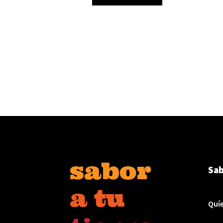
Sab
Quí