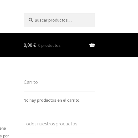
Buscar
Buscar
por:
0,00
€
0 productos
s
Carrito
nes
No hay productos en el carrito.
Todos nuestros productos
iene
s por