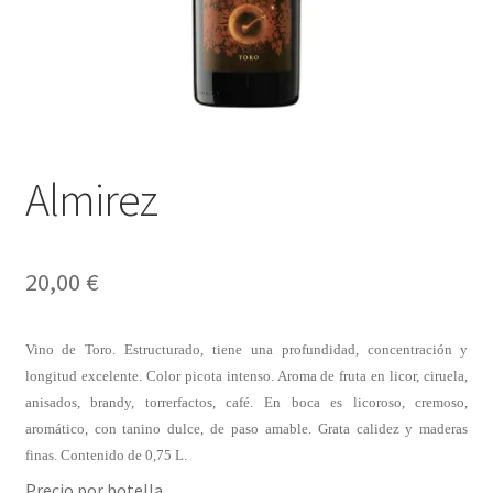
Envíos
Finalizar compra
Menaje, Complementos y Servicios
Métodos de pago
Almirez
Mi cuenta
20,00
€
Novedades
Vino de Toro. Estructurado, tiene una profundidad, concentración y
Ofertas
longitud excelente. Color picota intenso. Aroma de fruta en licor, ciruela,
anisados, brandy, torrerfactos, café. En boca es licoroso, cremoso,
Pescados y Mariscos
aromático, con tanino dulce, de paso amable. Grata calidez y maderas
finas. Contenido de 0,75 L.
Política de Privacidad Y Cookies
Precio por botella