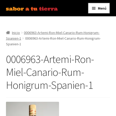
Menú
Ir
Ir
a
al
Inicio
la
contenido
navegación
Inicio
0006963-Artemi-Ron-Miel-Canario-Rum-Honigrum-
Bebidas
Spanien-1
0006963-Artemi-Ron-Miel-Canario-Rum-Honigrum-
Spanien-1
Caldos, Salsas y Condimentos
0006963-Artemi-Ron-
Carnes y Embutidos
Miel-Canario-Rum-
Carrito
Honigrum-Spanien-1
Conservas y Platos Preparados
Contáctanos