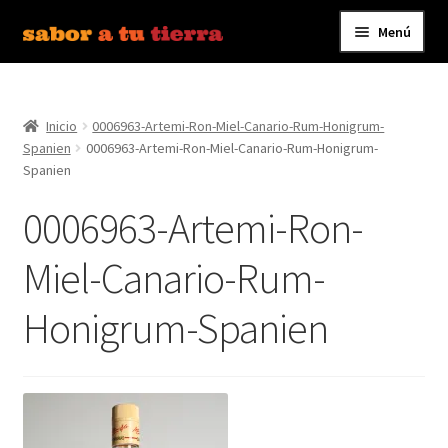
Menú
Ir
Ir
a
al
Inicio
la
contenido
navegación
Inicio
0006963-Artemi-Ron-Miel-Canario-Rum-Honigrum-
Bebidas
Spanien
0006963-Artemi-Ron-Miel-Canario-Rum-Honigrum-
Spanien
Caldos, Salsas y Condimentos
0006963-Artemi-Ron-
Carnes y Embutidos
Miel-Canario-Rum-
Carrito
Honigrum-Spanien
Conservas y Platos Preparados
Contáctanos