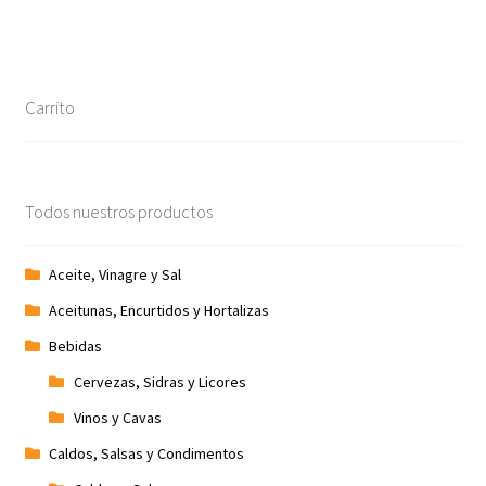
Promociones
Quienes somos
Carrito
Términos y condiciones
Tienda
Todos nuestros productos
Aceite, Vinagre y Sal
Aceitunas, Encurtidos y Hortalizas
Bebidas
Cervezas, Sidras y Licores
Vinos y Cavas
Caldos, Salsas y Condimentos