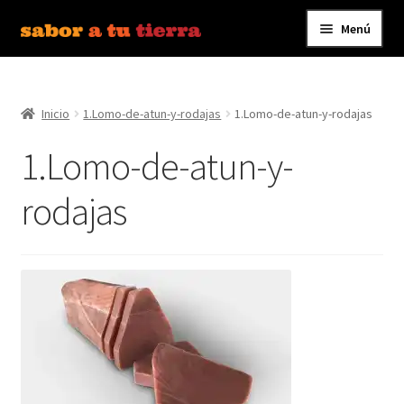
Menú
Ir
Ir
a
al
Inicio
la
contenido
navegación
Inicio
1.Lomo-de-atun-y-rodajas
1.Lomo-de-atun-y-rodajas
Bebidas
1.Lomo-de-atun-y-
Caldos, Salsas y Condimentos
rodajas
Carnes y Embutidos
Carrito
Conservas y Platos Preparados
Contáctanos