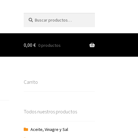
Buscar
Buscar
por:
0,00
€
0 productos
s
Carrito
nes
Todos nuestros productos
Aceite, Vinagre y Sal