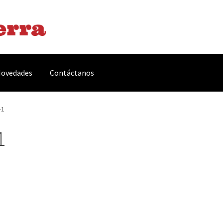
ovedades
Contáctanos
arnes y Embutidos
Carrito
Conservas y Platos Preparados
-1
1
, Complementos y Servicios
Métodos de pago
Mi cuenta
Novedade
acidad Y Cookies
Promociones
Quienes somos
Términos y condicio