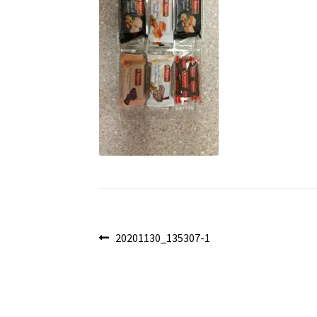
Navegación
Anterior:
20201130_135307-1
de
entradas