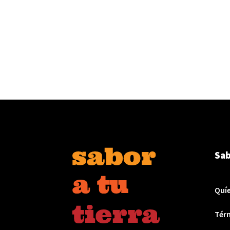
Sab
Quí
Térm