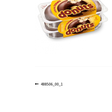
Navegación
Anterior:
488506_00_1
de
entradas