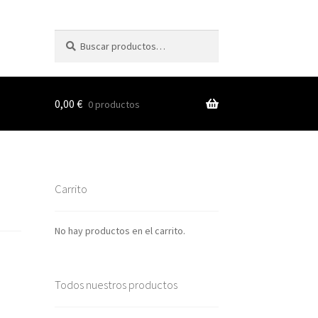
Buscar
Buscar
por:
0,00
€
0 productos
s
Carrito
nes
No hay productos en el carrito.
Todos nuestros productos