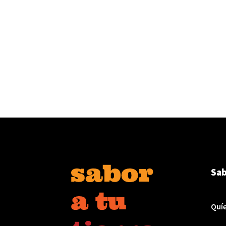
Sab
Quí