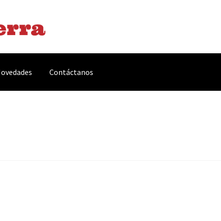
ovedades
Contáctanos
arnes y Embutidos
Carrito
Conservas y Platos Preparados
, Complementos y Servicios
Métodos de pago
Mi cuenta
Novedade
acidad Y Cookies
Promociones
Quienes somos
Términos y condicio