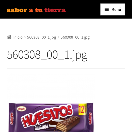
Menú
Ir
Ir
a
al
Inicio
la
contenido
navegación
Inicio
560308_00_1.jpg
560308_00_1.jpg
Bebidas
560308_00_1.jpg
Caldos, Salsas y Condimentos
Carnes y Embutidos
Carrito
Conservas y Platos Preparados
Contáctanos