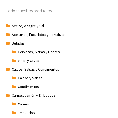
Promociones
Todos nuestros productos
Quienes somos
Aceite, Vinagre y Sal
Aceitunas, Encurtidos y Hortalizas
Términos y condiciones
Bebidas
Tienda
Cervezas, Sidras y Licores
Vinos y Cavas
Caldos, Salsas y Condimentos
Caldos y Salsas
Condimentos
Carnes, Jamón y Embutidos
Carnes
Embutidos