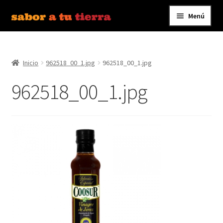
Menú
Ir
Ir
a
al
Inicio
la
contenido
navegación
Inicio
962518_00_1.jpg
962518_00_1.jpg
Bebidas
962518_00_1.jpg
Caldos, Salsas y Condimentos
Carnes y Embutidos
Carrito
Conservas y Platos Preparados
Contáctanos