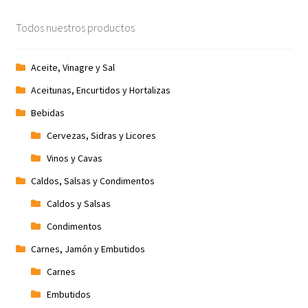
Promociones
Todos nuestros productos
Quienes somos
Aceite, Vinagre y Sal
Aceitunas, Encurtidos y Hortalizas
Términos y condiciones
Bebidas
Tienda
Cervezas, Sidras y Licores
Vinos y Cavas
Caldos, Salsas y Condimentos
Caldos y Salsas
Condimentos
Carnes, Jamón y Embutidos
Carnes
Embutidos