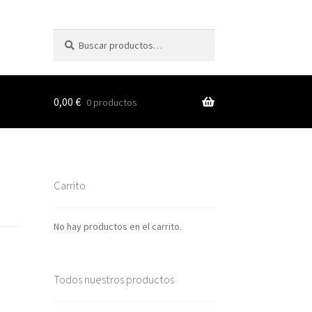
Buscar
Buscar
por:
0,00
€
0 productos
s
Carrito
nes
No hay productos en el carrito.
Todos nuestros productos