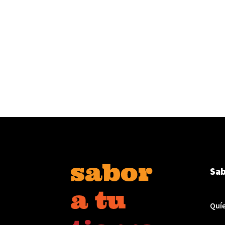
Sab
Quí