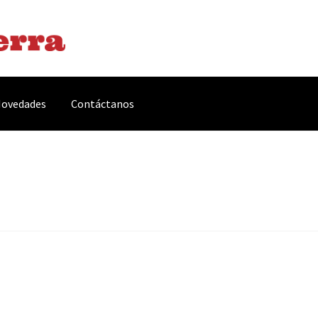
ovedades
Contáctanos
arnes y Embutidos
Carrito
Conservas y Platos Preparados
, Complementos y Servicios
Métodos de pago
Mi cuenta
Novedade
acidad Y Cookies
Promociones
Quienes somos
Términos y condicio