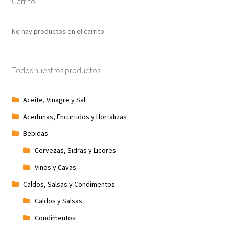
Carrito
Promociones
No hay productos en el carrito.
Quienes somos
Todos nuestros productos
Términos y condiciones
Tienda
Aceite, Vinagre y Sal
Aceitunas, Encurtidos y Hortalizas
Bebidas
Cervezas, Sidras y Licores
Vinos y Cavas
Caldos, Salsas y Condimentos
Caldos y Salsas
Condimentos