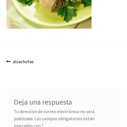
Envíos
Finalizar compra
Menaje, Complementos y Servicios
Métodos de pago
Navegación
Mi cuenta
Anterior:
alcachofas
de
Novedades
entradas
Ofertas
Deja una respuesta
Pescados y Mariscos
Tu dirección de correo electrónico no será
publicada.
Los campos obligatorios están
Política de Privacidad Y Cookies
marcados con
*