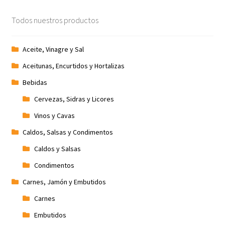
Promociones
Todos nuestros productos
Quienes somos
Aceite, Vinagre y Sal
Aceitunas, Encurtidos y Hortalizas
Términos y condiciones
Bebidas
Tienda
Cervezas, Sidras y Licores
Vinos y Cavas
Caldos, Salsas y Condimentos
Caldos y Salsas
Condimentos
Carnes, Jamón y Embutidos
Carnes
Embutidos