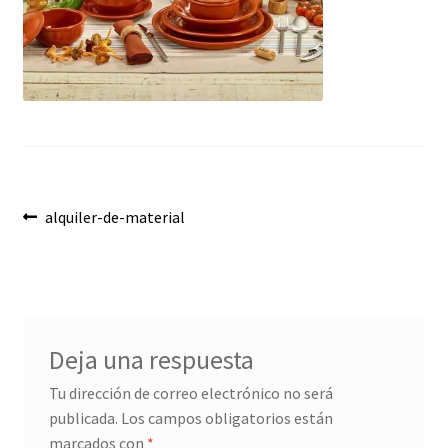
Envíos
Finalizar compra
Menaje, Complementos y Servicios
Métodos de pago
Navegación
Mi cuenta
Anterior:
alquiler-de-material
de
Novedades
entradas
Ofertas
Deja una respuesta
Pescados y Mariscos
Tu dirección de correo electrónico no será
publicada.
Los campos obligatorios están
Política de Privacidad Y Cookies
marcados con
*