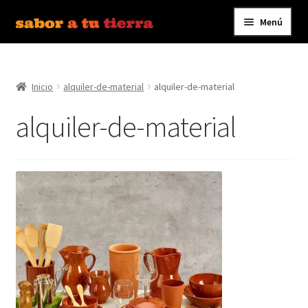
Menú
Ir
Ir
a
al
Inicio
la
contenido
navegación
Inicio
alquiler-de-material
alquiler-de-material
Bebidas
alquiler-de-material
Caldos, Salsas y Condimentos
Carnes y Embutidos
Carrito
Conservas y Platos Preparados
Contáctanos