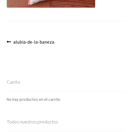
Envíos
Finalizar compra
Menaje, Complementos y Servicios
Navegación
Anterior:
alubia-de-la-baneza
Métodos de pago
de
entradas
Mi cuenta
Novedades
Carrito
Ofertas
No hay productos en el carrito.
Pescados y Mariscos
Todos nuestros productos
Política de Privacidad Y Cookies