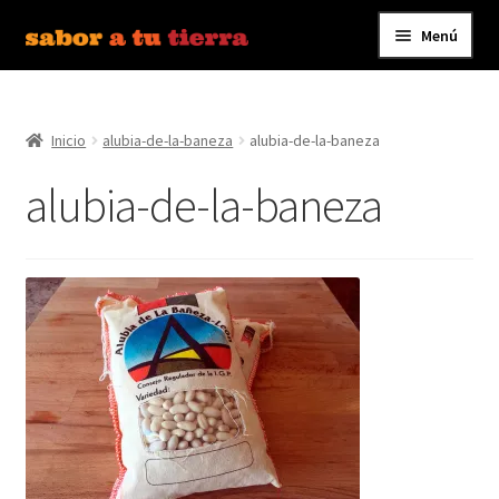
Menú
Ir
Ir
a
al
Inicio
la
contenido
navegación
Inicio
alubia-de-la-baneza
alubia-de-la-baneza
Bebidas
alubia-de-la-baneza
Caldos, Salsas y Condimentos
Carnes y Embutidos
Carrito
Conservas y Platos Preparados
Contáctanos