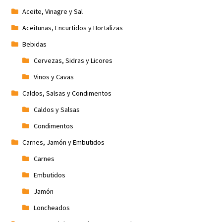
Aceite, Vinagre y Sal
Promociones
Aceitunas, Encurtidos y Hortalizas
Quienes somos
Bebidas
Cervezas, Sidras y Licores
Términos y condiciones
Vinos y Cavas
Caldos, Salsas y Condimentos
Tienda
Caldos y Salsas
Condimentos
Carnes, Jamón y Embutidos
Carnes
Embutidos
Jamón
Loncheados