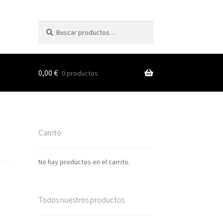
Buscar
Buscar
por:
0,00
€
0 productos
s
Carrito
nes
No hay productos en el carrito.
Todos nuestros productos