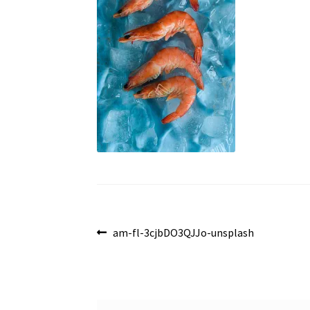
Navegación
Anterior:
am-fl-3cjbDO3QJJo-unsplash
de
entradas