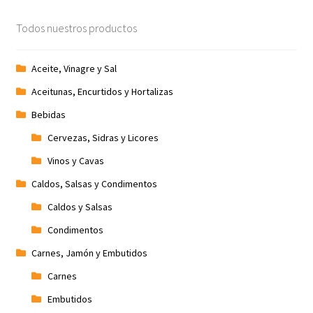
Promociones
Todos nuestros productos
Quienes somos
Aceite, Vinagre y Sal
Aceitunas, Encurtidos y Hortalizas
Términos y condiciones
Bebidas
Tienda
Cervezas, Sidras y Licores
Vinos y Cavas
Caldos, Salsas y Condimentos
Caldos y Salsas
Condimentos
Carnes, Jamón y Embutidos
Carnes
Embutidos