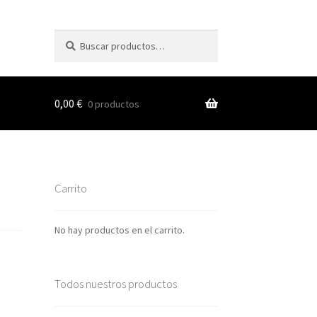
Buscar
Buscar
por:
0,00
€
0 productos
s
Carrito
nes
No hay productos en el carrito.
Todos nuestros productos