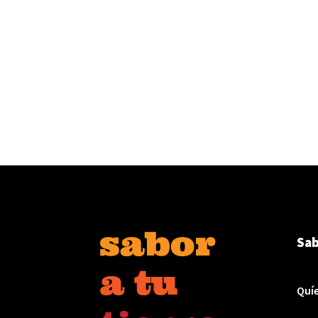
Sab
Quí