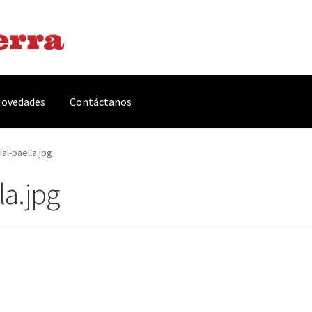
ovedades
Contáctanos
arnes y Embutidos
Carrito
Conservas y Platos Preparados
al-paella.jpg
la.jpg
, Complementos y Servicios
Métodos de pago
Mi cuenta
Novedade
acidad Y Cookies
Promociones
Quienes somos
Términos y condicio