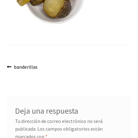
Envíos
Finalizar compra
Menaje, Complementos y Servicios
Métodos de pago
Navegación
Mi cuenta
Anterior:
banderillas
de
Novedades
entradas
Ofertas
Deja una respuesta
Pescados y Mariscos
Tu dirección de correo electrónico no será
publicada.
Los campos obligatorios están
Política de Privacidad Y Cookies
marcados con
*