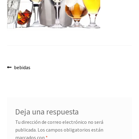
Envíos
Finalizar compra
Menaje, Complementos y Servicios
Métodos de pago
Navegación
Mi cuenta
Anterior:
bebidas
de
Novedades
entradas
Ofertas
Deja una respuesta
Pescados y Mariscos
Tu dirección de correo electrónico no será
publicada.
Los campos obligatorios están
Política de Privacidad Y Cookies
marcados con
*