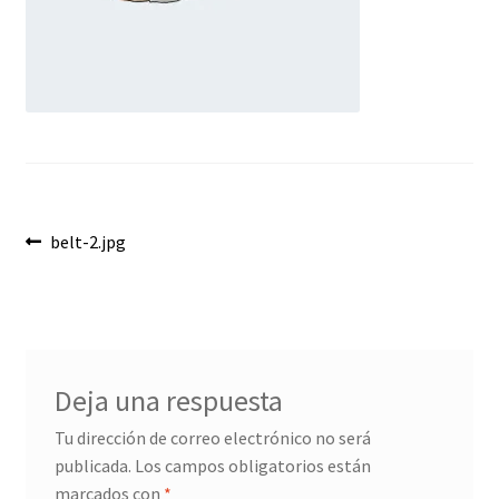
Envíos
Finalizar compra
Menaje, Complementos y Servicios
Métodos de pago
Navegación
Mi cuenta
Anterior:
belt-2.jpg
de
Novedades
entradas
Ofertas
Deja una respuesta
Pescados y Mariscos
Tu dirección de correo electrónico no será
publicada.
Los campos obligatorios están
Política de Privacidad Y Cookies
marcados con
*